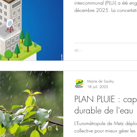
intercommunal (PLUi) a été en
décembre 2025. La concertatio
démarche, s'étendra sur environ
en Conseil Métropolitain. Vous 
procédure, le futur projet ou to
registres sont disponibles en 
de qu
Mairie de Saulny
18 juil. 2025
PLAN PLUIE : cap
durable de l'eau
L’Eurométropole de Metz déploi
collective pour mieux gérer les 