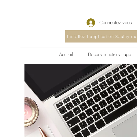
Connectez vous
Installez l'application Saulny s
Accueil
Découvrir notre village