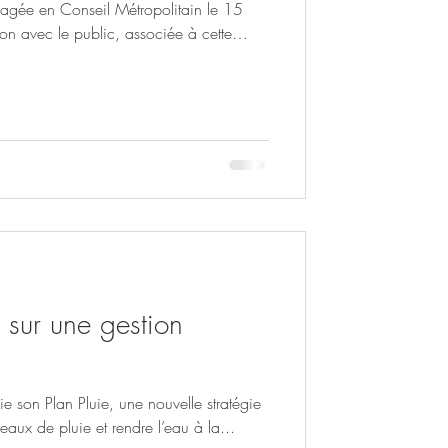
gagée en Conseil Métropolitain le 15
n avec le public, associée à cette
 2 ans jusqu'à l'arrêt du projet de PLUi
êtes invités à vous exprimer, sur la
ut autre sujet en lien avec le PLUi. Des
mairies des communes, dans les mairies
 sur une gestion
e son Plan Pluie, une nouvelle stratégie
eaux de pluie et rendre l’eau à la...