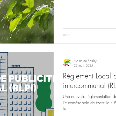
Mairie de Saulny
23 mars 2025
Règlement Local d
intercommunal (RL
Une nouvelle règlementation de
l’Eurométropole de Metz Le RLP
le...