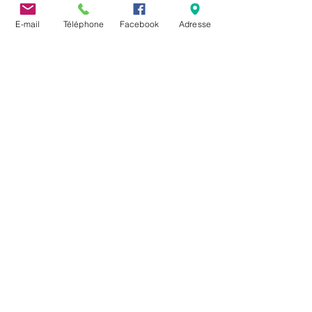
tronçonneuse, perceuse, raboteuse,
E-mail
Téléphone
Facebook
Adresse
scie électrique, ne peuvent être
effectués que pendant les horaires
suivants:​ Du lundi au vendredi :
Mairie de Saulny
12 juin 2020
Stationnement
Selon la convention internationale de
Vienne sur la signalisation routière de
1968 , un véhicule est dit : « à l'arrêt »,
lorsqu’il est...