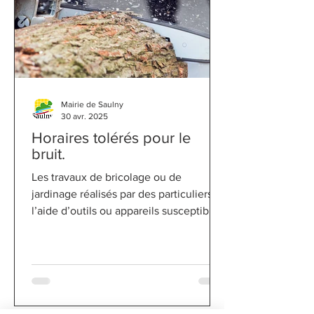
Mairie de Saulny
30 avr. 2025
Horaires tolérés pour le
bruit.
​Les travaux de bricolage ou de
jardinage réalisés par des particuliers à
l’aide d’outils ou appareils susceptibles
de causer une gêne pour le voisinage
en raison de leur intensité sonore, tels
que tondeuse à gazon, taille haies,
coupe herbe, débroussailleuse, broyeur
de végétaux, motoculteur, aspirateur-
souffleur, nettoyeur haute pression,