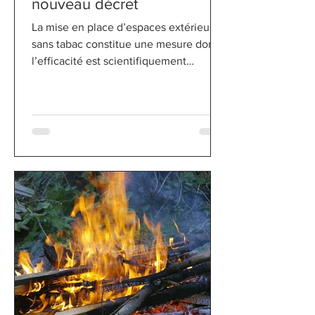
nouveau décret
La mise en place d’espaces extérieurs
sans tabac constitue une mesure dont
l’efficacité est scientifiquement
prouvée pour protéger la santé
publique, et plus particulièrement celle
des jeunes générations, des effets
nocifs du tabac. Ces Espaces sans
tabac sont étendus via le décret n°
2025-582 du 27 juin 2025, paru au
journal officiel le 28 juin 2025 et
concernent : Parcs et jardins publics
Plages bordant des eaux de baignade,
pendant la saison balnéaire Zones
affectées à l’