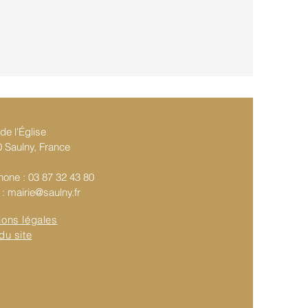
de l'Église
 Saulny, France
hone : 03 87 32 43 80
 :
mairie@saulny.fr
ions légales
du site