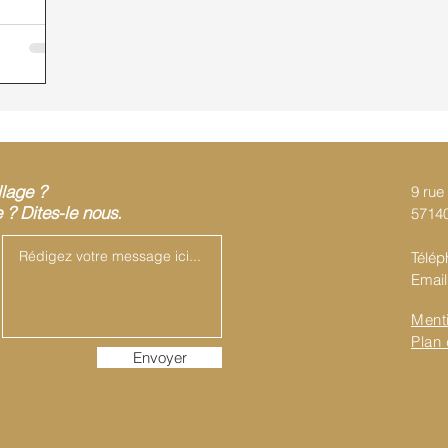
llage ?
9 rue 
? Dites-le nous.
57140
Télép
Email
Ment
Plan 
Envoyer