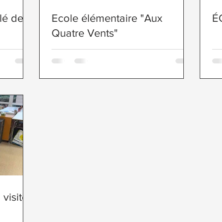
lé des
Ecole élémentaire "Aux
É
Quatre Vents"
visite