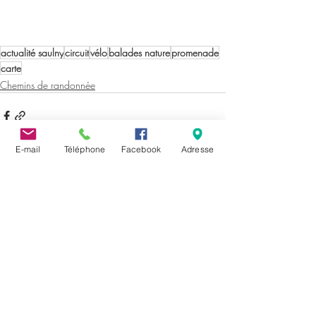
actualité saulny
circuit
vélo
balades nature
promenade
carte
Chemins de randonnée
E-mail
Téléphone
Facebook
Adresse
Posts récents
Voir tout