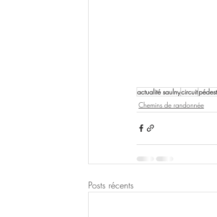
actualité saulny
circuit
pédest
Chemins de randonnée
Posts récents