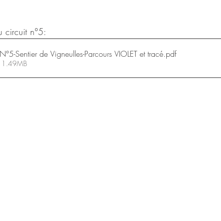
u circuit n°5:
 N°5-Sentier de Vigneulles-Parcours VIOLET et tracé
.pdf
 • 1.49MB