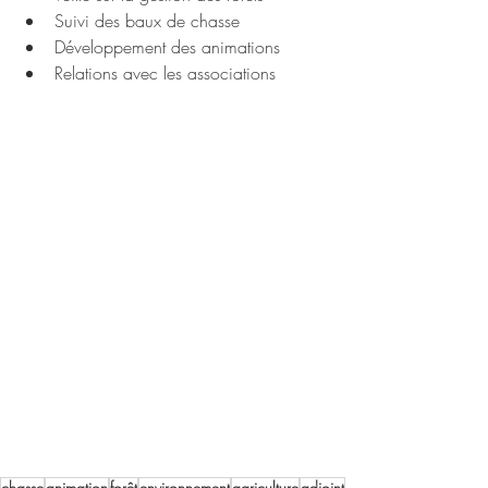
Suivi des baux de chasse
Développement des animations 
Relations avec les associations
chasse
animation
forêt
environnement
agriculture
adjoint