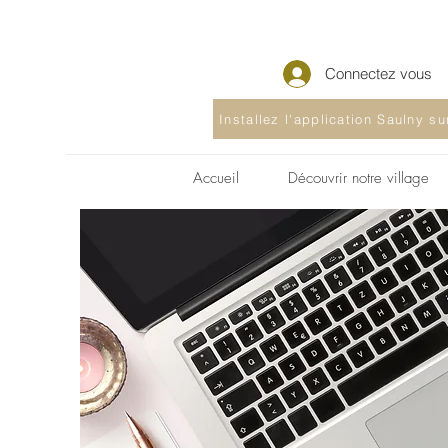
Connectez vous
Installez l'application Saulny s
Accueil
Découvrir notre village