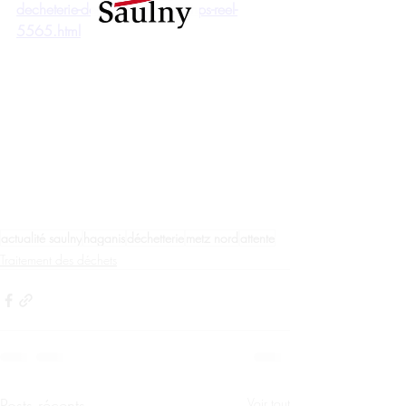
decheterie-de-metz-nord-en-temps-reel-
5565.html
actualité saulny
haganis
déchetterie
metz nord
attente
Traitement des déchets
Posts récents
Voir tout