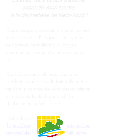
avant de vous rendre 
à la déchetterie de Metz-Nord !
L'Eurométropole de Metz a mis en œuvre, 
avec le soutien d'Haganis, un  système 
de capteurs permettant aux usagers 
d'estimer leur temps  d'attente en temps 
réel.
 Vous évitez ainsi de vous déplacer 
pendant les périodes de forte affluence en 
vérifiant le nombre de véhicules en attente 
à l'entrée de la déchetterie  de La 
Houblonnière à Metz-Nord. 
Il suffit de consulter le site :
https://www.eurometropolemetz.eu/les-
services/dechets/decheteries/affluence-