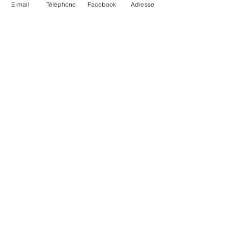
E-mail
Téléphone
Facebook
Adresse
Mairie de Saulny
1 août 2025
PARC DU MOULIN : fin
travaux
Les travaux pour le remplacement du jeu du parc du
Moulin se terminent cet après-midi. Cela s’avérait
nécessaire car les sols de l’aire...