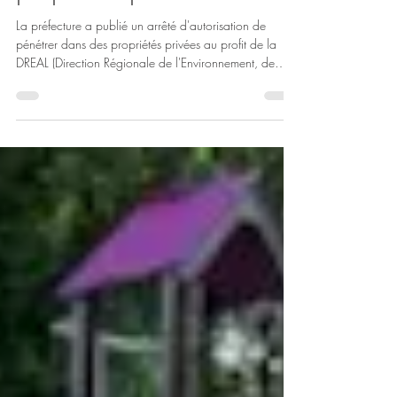
DREAL - Autorisation de
pénétrer dans des
propriétés privées
La préfecture a publié un arrêté d'autorisation de
pénétrer dans des propriétés privées au profit de la
DREAL (Direction Régionale de l'Environnement, de
l'Aménagement et du Logement) Grand Est, dans le
cadre de la réalisation de l'inventaire national du
patrimoine naturel, visant la connaissance du sol, de la
végétation et tout renseignement d'ordre écologique.
Cet arrêté autorise les agents de la DREAL et ceux
mandatés par elle, à pénétrer dans les propriétés
privées sur le