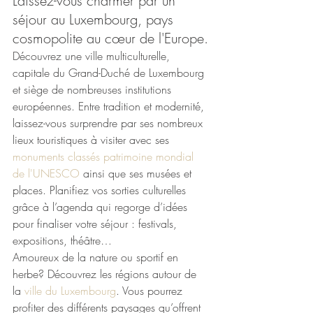
Laissez-vous charmer par un 
séjour au Luxembourg, pays 
cosmopolite au cœur de l'Europe.
Découvrez une ville multiculturelle, 
capitale du Grand-Duché de Luxembourg 
et siège de nombreuses institutions 
européennes. Entre tradition et modernité, 
laissez-vous surprendre par ses nombreux 
lieux touristiques à visiter avec ses 
monuments classés patrimoine mondial 
de l'UNESCO
 ainsi que ses musées et 
places. Planifiez vos sorties culturelles 
grâce à l’agenda qui regorge d’idées 
pour finaliser votre séjour : festivals, 
expositions, théâtre…  
Amoureux de la nature ou sportif en 
herbe? Découvrez les régions autour de 
la 
ville du Luxembourg
. Vous pourrez 
profiter des différents paysages qu’offrent 