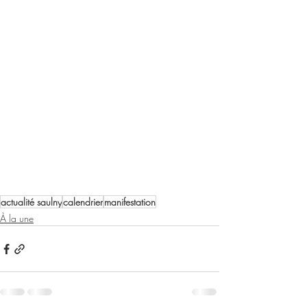
actualité saulny
calendrier
manifestation
À la une