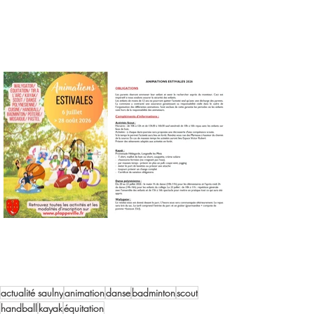
actualité saulny
animation
danse
badminton
scout
handball
kayak
équitation