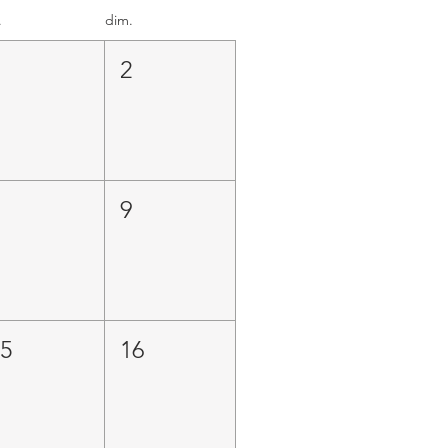
.
dim.
1
2
8
9
15
16