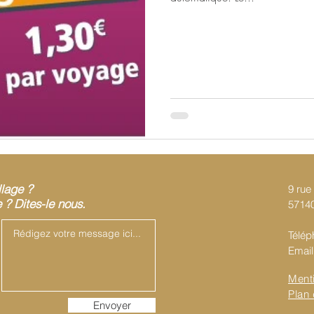
llage ?
9 rue 
? Dites-le nous.
57140
Télép
Email
Ment
Plan 
Envoyer