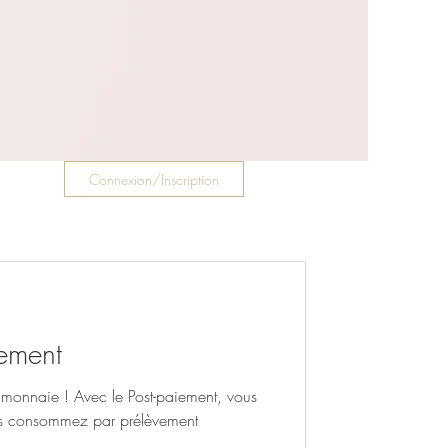
Connexion/Inscription
iement
monnaie ! Avec le Post-paiement, vous
s consommez par prélèvement