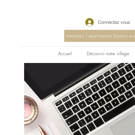
Connectez vous
Installez l'application Saulny s
Accueil
Découvrir notre village