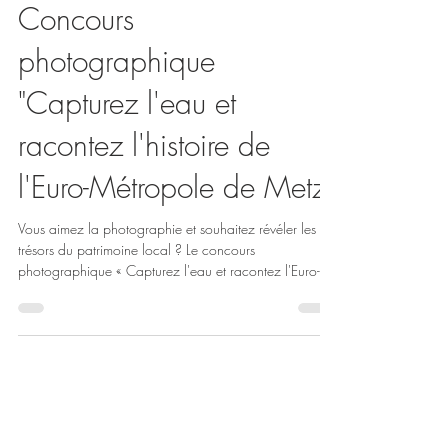
Mairie de Saulny
5 juil.
Concours
photographique
"Capturez l'eau et
racontez l'histoire de
l'Euro-Métropole de Metz"
Vous aimez la photographie et souhaitez révéler les
trésors du patrimoine local ? Le concours
photographique « Capturez l'eau et racontez l'Euro-
Métropole de Metz » organisé par l’Euro-Métropole
de Metz est l’occasion rêvée de conjuguer passion et
créativité tout en (re)découvrant la richesse des 46
communes du territoire. Un concours ouvert à tous, dès
10 ans Que vous soyez amateur ou passionné