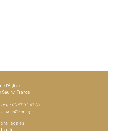
de l'Église
 Saulny, France
hone : 03 87 32 43 80
 :
mairie@saulny.fr
ions légales
du site