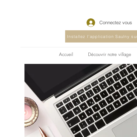
Connectez vous
Installez l'application Saulny s
Accueil
Découvrir notre village