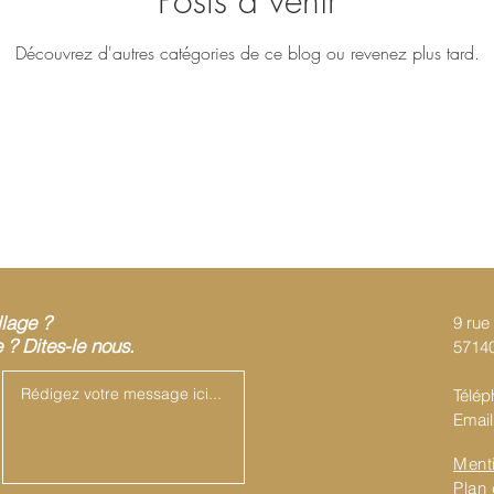
Posts à venir
Découvrez d'autres catégories de ce blog ou revenez plus tard.
llage ?
9 rue 
? Dites-le nous.
57140
Télép
Email
Ment
Plan 