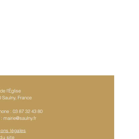
de l'Église
 Saulny, France
hone : 03 87 32 43 80
 :
mairie@saulny.fr
ions légales
du site