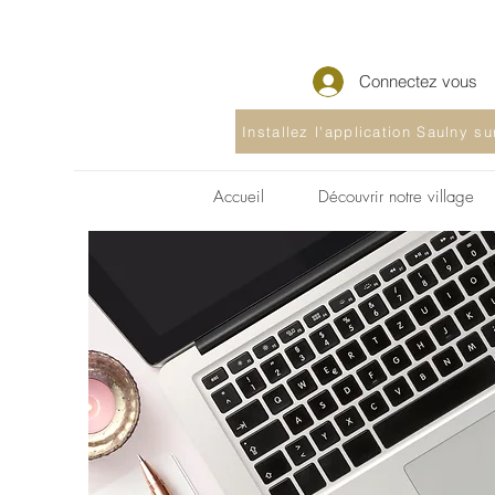
Connectez vous
Installez l'application Saulny s
Accueil
Découvrir notre village