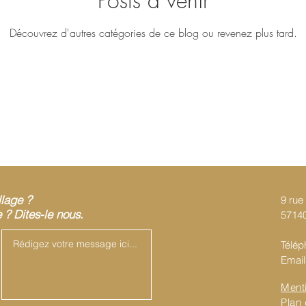
Posts à venir
Découvrez d'autres catégories de ce blog ou revenez plus tard.
llage ?
9 rue 
? Dites-le nous.
57140
Télép
Email
Ment
Plan 