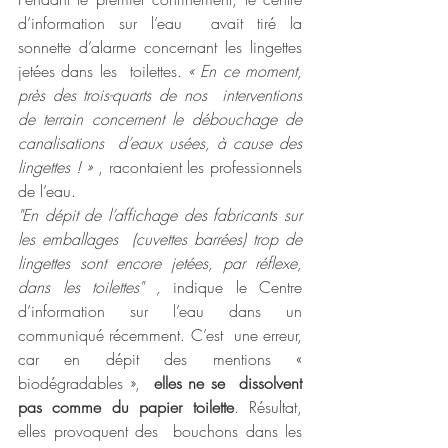
d’information sur l’eau  avait tiré la 
sonnette d’alarme concernant les lingettes 
jetées dans les  toilettes. 
« En ce moment, 
près des trois-quarts de nos  interventions 
de terrain concernent le débouchage de 
canalisations  d’eaux usées, à cause des 
lingettes ! » 
, racontaient les professionnels 
de l’eau.
"En dépit de l’affichage des fabricants sur 
les emballages  (cuvettes barrées) trop de 
lingettes sont encore jetées, par réflexe,  
dans les toilettes" , 
indique le Centre 
d’information sur l’eau dans un 
communiqué récemment. C’est  une erreur, 
car en dépit des mentions « 
biodégradables »,  
elles ne se  dissolvent 
pas comme du papier toilette
. Résultat, 
elles provoquent des  bouchons dans les 