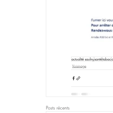
actualité saulny
santé
tabac
d
Voisinage
Posts récents