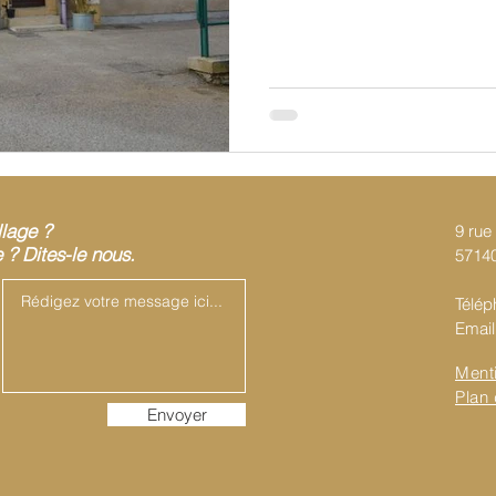
llage ?
9 rue 
? Dites-le nous.
57140
Télép
Email
Ment
Plan 
Envoyer