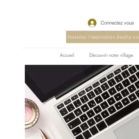
Connectez vous
Installez l'application Saulny s
Accueil
Découvrir notre village