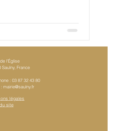
de l'Église
 Saulny, France
hone : 03 87 32 43 80
 :
mairie@saulny.fr
ions légales
du site